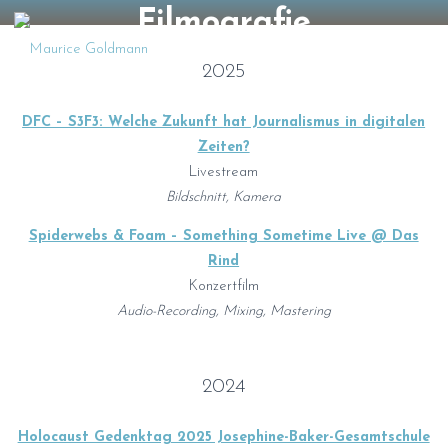
Zum
Filmografie
Maurice Goldmann
Inhalt
AUDIO, LIGHT & VIDEO
springen
2025
DFC – S3F3: Welche Zukunft hat Journalismus in digitalen
Zeiten?
Livestream
Bildschnitt, Kamera
Spiderwebs & Foam – Something Sometime Live @ Das
Rind
Konzertfilm
Audio-Recording, Mixing, Mastering
2024
Holocaust Gedenktag 2025 Josephine-Baker-Gesamtschule