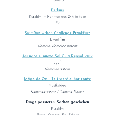
Kamera
Perkins
Kurzfilm im Rahmen des 24h-to-take
Ton
SwimRun Urban Challenge Frankfurt
Eventfilm
Kamera, Kameraassistenz
Así nace el nuevo Sol Guía Repsol 2019
Imagefilm
Kameraassistenz
Mägo de Oz – Te traeré el horizonte
Musikvideo
Kameraassistenz / Camera Trainee
Dinge passieren, Sachen geschehen
Kurzfilm
Regie, Kamera, Ton, Schnitt