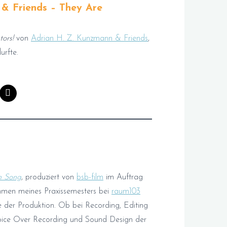
& Friends – They Are
ors!
von
Adrian H. Z. Kunzmann & Friends
,
urfte.
n Song
, produziert von
bsb-film
im Auftrag
hmen meines Praxissemesters bei
raum103
he der Produktion. Ob bei Recording, Editing
oice Over Recording und Sound Design der