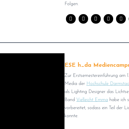
Folgen.
ESE h_da Mediencamp
Zur Erstsemestereinführung am 1
Media der
Hochschule Darmstad
als Lighting Designer das Lichts
Band
Vielleicht Emma
habe ich s
vorbereitet, sodass ein Teil der 
konnte.