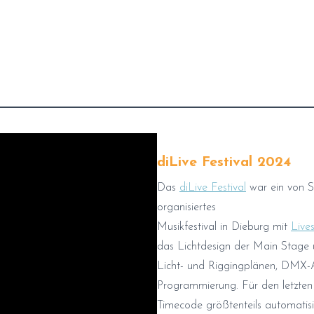
diLive Festival 2024
Das
diLive Festival
war ein von S
organisiertes
Musikfestival in Dieburg mit
Live
das Lichtdesign der Main Stage un
Licht- und Riggingplänen, DMX
Programmierung. Für den letzten 
Timecode größtenteils automatisi