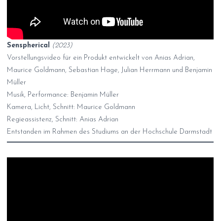
Senspherical
(2023)
Vorstellungsvideo für ein Produkt entwickelt von Anias Adrian,
Maurice Goldmann, Sebastian Hage, Julian Herrmann und Benjamin
Müller
Musik, Performance: Benjamin Müller
Kamera, Licht, Schnitt: Maurice Goldmann
Regieassistenz, Schnitt: Anias Adrian
Entstanden im Rahmen des Studiums an der Hochschule Darmstadt