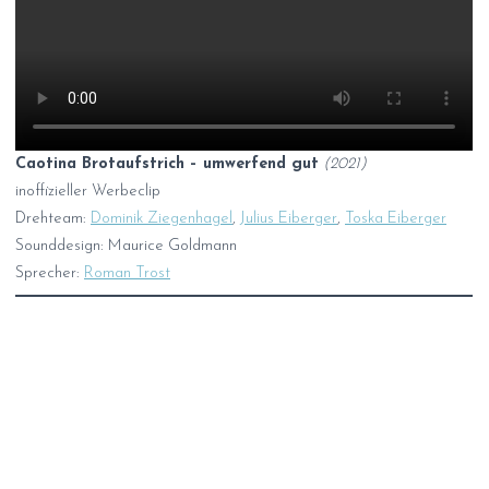
Caotina Brotaufstrich – umwerfend gut
(2021)
inoffizieller Werbeclip
Drehteam:
Dominik Ziegenhagel
,
Julius Eiberger
,
Toska Eiberger
Sounddesign: Maurice Goldmann
Sprecher:
Roman Trost