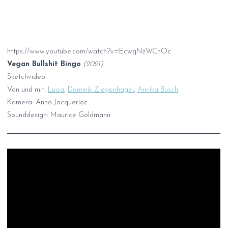
https://www.youtube.com/watch?v=EcwqNzWCnOc
Vegan Bullshit Bingo
(2021)
Sketchvideo
Von und mit:
Luisa
,
Dominik Ziegenhagel
,
Annika Busch
Kamera: Anna Jacquerioz
Sounddesign: Maurice Goldmann